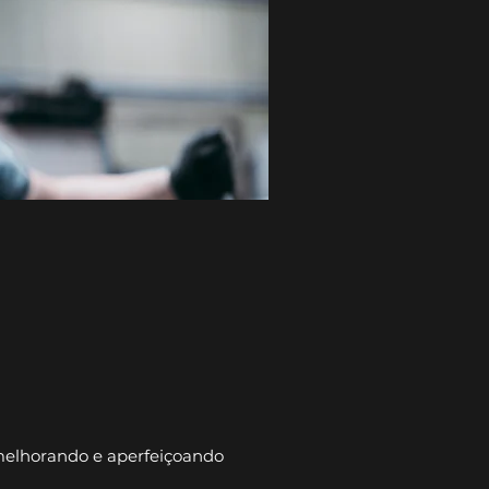
eguro com
cia
melhorando e aperfeiçoando